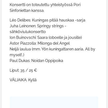
Konsertti on toteutettu yhteistyössä Pori
Sinfoniettan kanssa.
Léo Delibes: Kuningas pitää hauskaa -sarja
Juha Leinonen: Springy strings -
sähköviulukonsertto
Ion Buinovschi: Saara (oboelle ja jousille)
Astor Piazzolla: Milonga del Angel
Neljä laulua (mm. Yön kuningattaren aaria, All by
myself…)
Paul Dukas: Noidan Oppipoika
Liput: 35 / 25 €
VÄLIAIKA: Kyllä