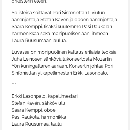
orkesterin eteen.
Solisteina soittavat Pori Sinfoniettan II viulun
äänenjohtaja Stefan Kavén ja oboen äänenjohtaja
Saara Kemppi, lisäksi kuulemme Pasi Raukolan
harmonikkaa sekä monipuolisen ääni-ihmeen
Laura Ruusumaan laulua.
Luvassa on monipuolinen kattaus erilaisia teoksia
Juha Leinosen sähköviulukonsertosta Mozartin
Yön kuningattaren aariaan. Konsertin johtaa Pori
Sinfoniettan ylikapellimestari Erkki Lasonpalo.
***
Erkki Lasonpalo, kapellimestari
Stefan Kavén, sähköviulu
Saara Kemppi, oboe
Pasi Raukola, harmonikka
Laura Ruusumaa, laulu