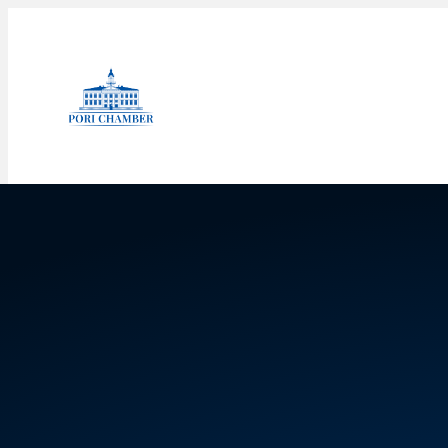
Siirry
sisältöön