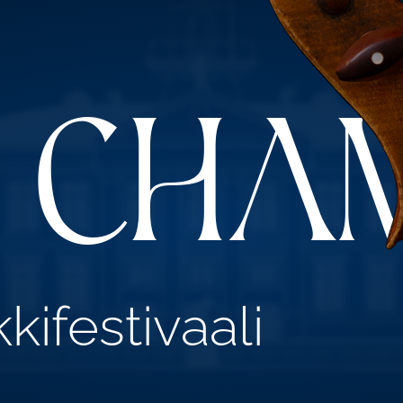
i Cha
ifestivaali