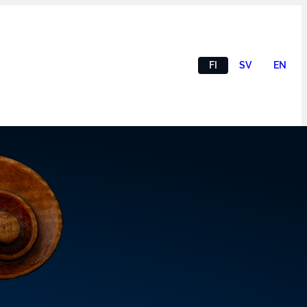
FI
SV
EN