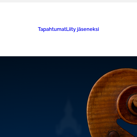
Tapahtumat
Liity jäseneksi