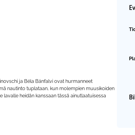
E
Ti
Pl
uinovschi ja Béla Bánfalvi ovat hurmanneet
 Tämä nautinto tuplataan, kun molempien muusikoiden
Bi
lle lavalle heidän kanssaan tässä ainutlaatuisessa