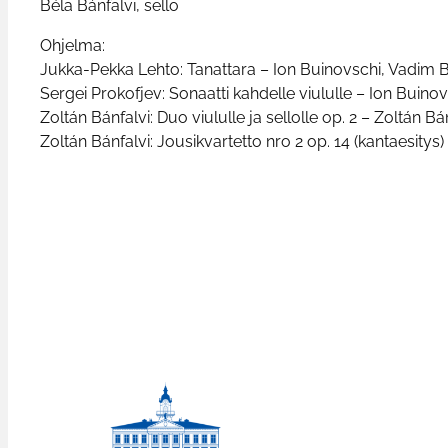
Béla Bánfalvi, sello
Ohjelma:
Jukka-Pekka Lehto: Tanattara – Ion Buinovschi, Vadim 
Sergei Prokofjev: Sonaatti kahdelle viululle – Ion Buin
Zoltán Bánfalvi: Duo viululle ja sellolle op. 2 – Zoltán Bá
Zoltán Bánfalvi: Jousikvartetto nro 2 op. 14 (kantaesitys)