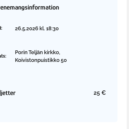
venemangsinformation
26.5.2026
kl.
18:30
d:
Porin Teljän kirkko,
ats:
Koivistonpuistikko 50
ljetter
25
€