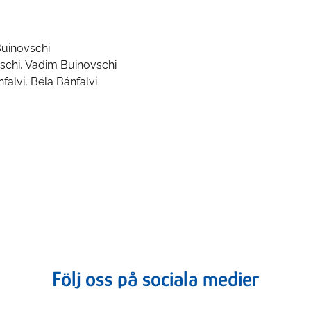
Buinovschi
ovschi, Vadim Buinovschi
nfalvi, Béla Bánfalvi
Följ oss på sociala medier