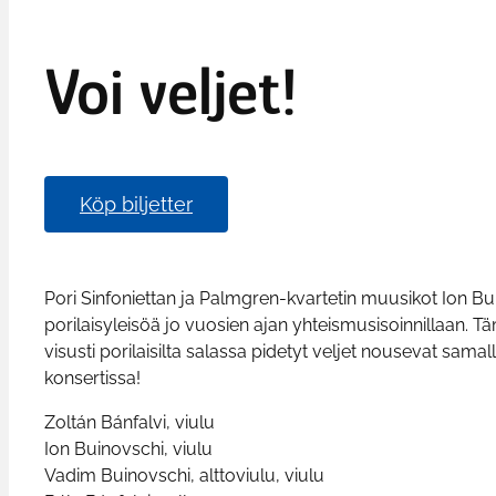
Voi veljet!
Köp biljetter
Pori Sinfoniettan ja Palmgren-kvartetin muusikot Ion B
porilaisyleisöä jo vuosien ajan yhteismusisoinnillaan.
visusti porilaisilta salassa pidetyt veljet nousevat sama
konsertissa!
Zoltán Bánfalvi, viulu
Ion Buinovschi, viulu
Vadim Buinovschi, alttoviulu, viulu