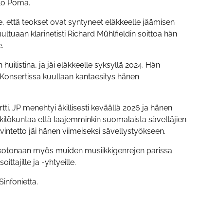
olo Poma.
e, että teokset ovat syntyneet eläkkeelle jäämisen
ltuaan klarinetisti Richard Mühlfieldin soittoa hän
.
huilistina, ja jäi eläkkeelle syksyllä 2024. Hän
. Konsertissa kuullaan kantaesitys hänen
. JP menehtyi äkillisesti keväällä 2026 ja hänen
kilökuntaa että laajemminkin suomalaista säveltäjien
vintetto jäi hänen viimeiseksi sävellystyökseen.
li kotonaan myös muiden musiikkigenrejen parissa.
ittajille ja -yhtyeille.
infonietta.