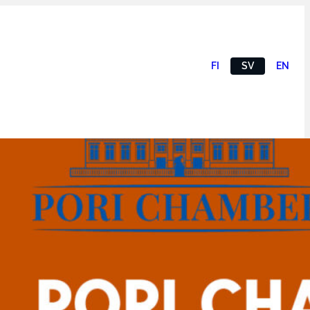
FI
SV
EN