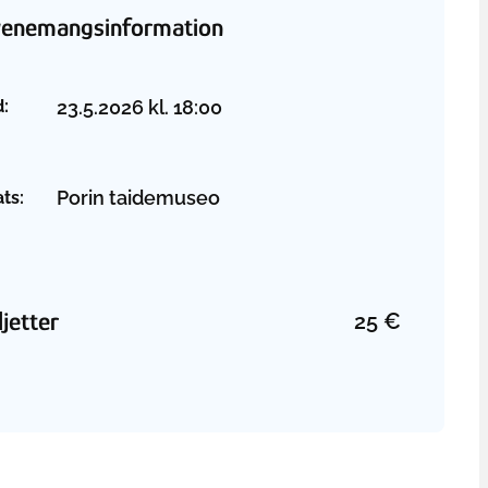
venemangsinformation
23.5.2026
kl.
18:00
d:
Porin taidemuseo
ats:
ljetter
25
€