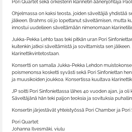
Pori Quartet sekä orkesterin klarinetin äänenjohtaja Pa
Ohjelmassa on kaksi teosta, joiden säveltäjiä yhdistää s
jälkeen. Brahms oli jo lopettanut säveltämisen, mutta kuu
innostui uudelleen säveltämään nimenomaan klarinetille
Jukka-Pekka Lehto taas teki pitkän uran Pori Sinfoniettan 
kuitenkin jatkoi säveltämistä ja sovittamista sen jälkeen
klarinettikvintetostaan.
Konsertti on samalla Jukka-Pekka Lehdon muistokonsertti
poismenonsa kosketti syvästi sekä Pori Sinfoniettan hen
ja muusikoiden joukkoa. Konsertissa kuultava klarinettik
JP soitti Pori Sinfoniettassa lähes 40 vuoden ajan, ja o
Säveltäjänä hän teki paljon teoksia ja sovituksia puhallinso
Konsertin järjestävät yhteistyössä Pori Chamber ja Pori S
Pori Quartet:
Johanna Ilvesmäki, viulu