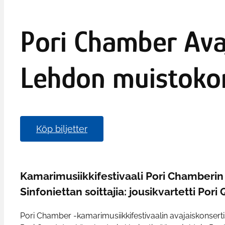
Pori Chamber Ava
Lehdon muistokon
Köp biljetter
Kamarimusiikkifestivaali Pori Chamberin 
Sinfoniettan soittajia: jousikvartetti Pori
Pori Chamber -kamarimusiikkifestivaalin avajaiskonserti